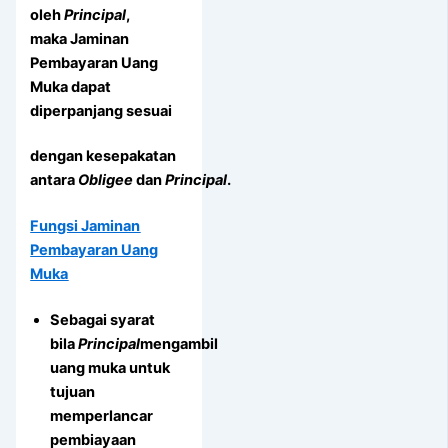
oleh
Principal
,
maka Jaminan
Pembayaran Uang
Muka dapat
diperpanjang sesuai
dengan kesepakatan
antara
Obligee
dan
Principal
.
Fungsi Jaminan
Pembayaran Uang
Muka
Sebagai syarat
bila
Principal
mengambil
uang muka untuk
tujuan
memperlancar
pembiayaan