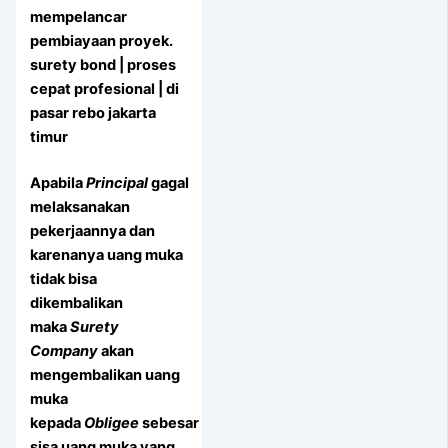
mempelancar
pembiayaan proyek.
surety bond | proses
cepat profesional | di
pasar rebo jakarta
timur
Apabila
Principal
gagal
melaksanakan
pekerjaannya dan
karenanya uang muka
tidak bisa
dikembalikan
maka
Surety
Company
akan
mengembalikan uang
muka
kepada
Obligee
sebesar
sisa uang muka yang