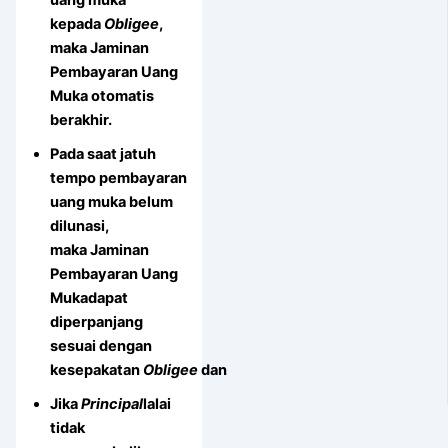
kepada
Obligee
,
maka Jaminan
Pembayaran Uang
Muka otomatis
berakhir.
Pada saat jatuh
tempo pembayaran
uang muka belum
dilunasi,
maka Jaminan
Pembayaran Uang
Mukadapat
diperpanjang
sesuai dengan
kesepakatan
Obligee
dan
Jika
Principal
lalai
tidak