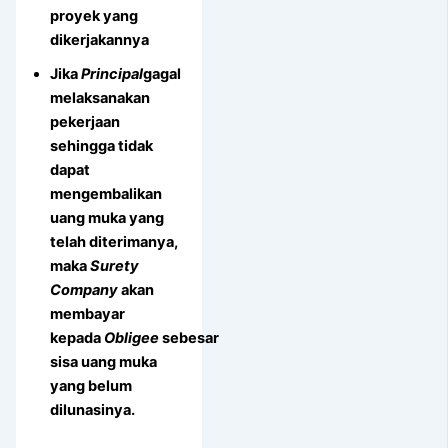
proyek yang
dikerjakannya
Jika
Principal
gagal
melaksanakan
pekerjaan
sehingga tidak
dapat
mengembalikan
uang muka yang
telah diterimanya,
maka
Surety
Company
akan
membayar
kepada
Obligee
sebesar
sisa uang muka
yang belum
dilunasinya.