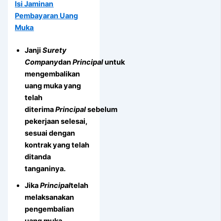
Isi Jaminan
Pembayaran Uang
Muka
Janji
Surety
Company
dan
Principal
untuk
mengembalikan
uang muka yang
telah
diterima
Principal
sebelum
pekerjaan selesai,
sesuai dengan
kontrak yang telah
ditanda
tanganinya.
Jika
Principal
telah
melaksanakan
pengembalian
uang muka