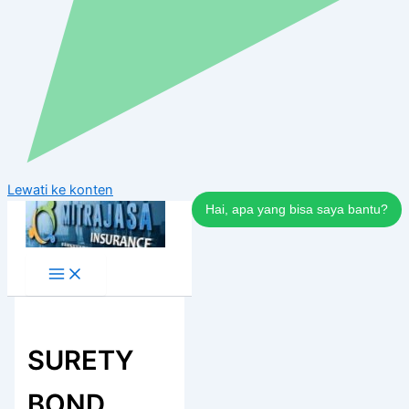
Lewati ke konten
Hai, apa yang bisa saya bantu?
SURETY
BOND