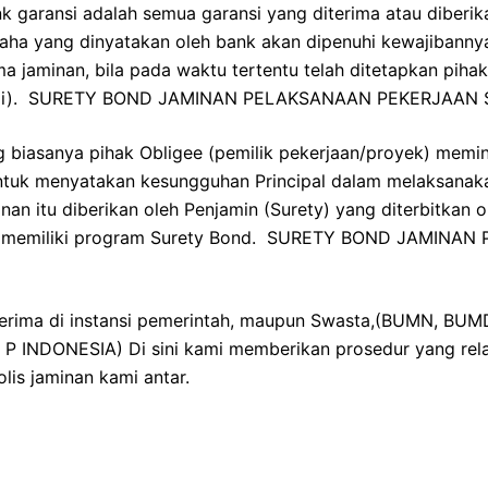
nk garansi adalah semua garansi yang diterima atau diberik
saha yang dinyatakan oleh bank akan dipenuhi kewajibanny
a jaminan, bila pada waktu tertentu telah ditetapkan pihak
janji). SURETY BOND JAMINAN PELAKSANAAN PEKERJAAN
iasanya pihak Obligee (pemilik pekerjaan/proyek) memin
ntuk menyatakan kesungguhan Principal dalam melaksanak
inan itu diberikan oleh Penjamin (Surety) yang diterbitkan
ang memiliki program Surety Bond. SURETY BOND JAMINA
terima di instansi pemerintah, maupun Swasta,(BUMN, BU
 INDONESIA) Di sini kami memberikan prosedur yang rela
lis jaminan kami antar.