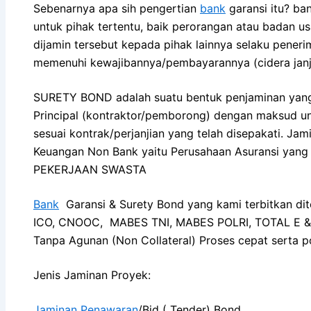
Sebenarnya apa sih pengertian
bank
garansi itu? ba
untuk pihak tertentu, baik perorangan atau badan u
dijamin tersebut kepada pihak lainnya selaku penerim
memenuhi kewajibannya/pembayarannya (cidera 
SURETY BOND adalah suatu bentuk penjaminan yang b
Principal (kontraktor/pemborong) dengan maksud u
sesuai kontrak/perjanjian yang telah disepakati. Jam
Keuangan Non Bank yaitu Perusahaan Asuransi y
PEKERJAAN SWASTA
Bank
Garansi & Surety Bond yang kami terbitkan di
ICO, CNOOC, MABES TNI, MABES POLRI, TOTAL E & P
Tanpa Agunan (Non Collateral) Proses cepat serta po
Jenis Jaminan Proyek:
Jaminan Penawaran
/Bid ( Tender) Bond