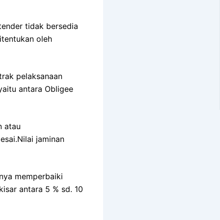
tender tidak bersedia
itentukan oleh
trak pelaksanaan
aitu antara Obligee
n atau
sai.Nilai jaminan
nnya memperbaiki
kisar antara 5 % sd. 10