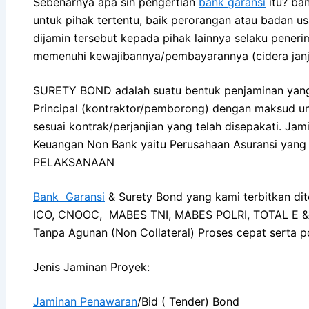
Sebenarnya apa sih pengertian
bank garansi
itu? ban
untuk pihak tertentu, baik perorangan atau badan u
dijamin tersebut kepada pihak lainnya selaku penerim
memenuhi kewajibannya/pembayarannya (cidera 
SURETY BOND adalah suatu bentuk penjaminan yang b
Principal (kontraktor/pemborong) dengan maksud u
sesuai kontrak/perjanjian yang telah disepakati. Jam
Keuangan Non Bank yaitu Perusahaan Asuransi ya
PELAKSANAAN
Bank Garansi
& Surety Bond yang kami terbitkan di
ICO, CNOOC, MABES TNI, MABES POLRI, TOTAL E & P
Tanpa Agunan (Non Collateral) Proses cepat serta po
Jenis Jaminan Proyek:
Jaminan Penawaran
/Bid ( Tender) Bond