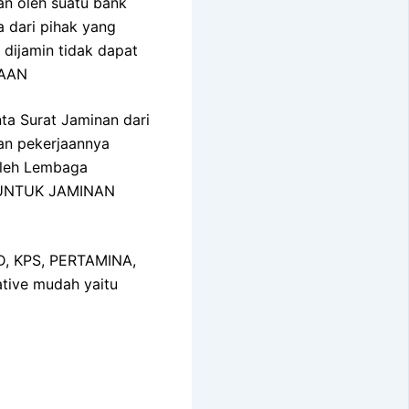
an oleh suatu bank
a dari pihak yang
 dijamin tidak dapat
NAAN
ta Surat Jaminan dari
an pekerjaannya
 oleh Lembaga
I UNTUK JAMINAN
MD, KPS, PERTAMINA,
tive mudah yaitu