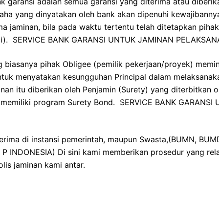
k garansi adalah semua garansi yang diterima atau diberik
saha yang dinyatakan oleh bank akan dipenuhi kewajibanny
a jaminan, bila pada waktu tertentu telah ditetapkan pihak
janji). SERVICE BANK GARANSI UNTUK JAMINAN PELAKSA
iasanya pihak Obligee (pemilik pekerjaan/proyek) memin
ntuk menyatakan kesungguhan Principal dalam melaksanak
inan itu diberikan oleh Penjamin (Surety) yang diterbitkan
ng memiliki program Surety Bond. SERVICE BANK GARANS
terima di instansi pemerintah, maupun Swasta,(BUMN, BU
 INDONESIA) Di sini kami memberikan prosedur yang rela
lis jaminan kami antar.