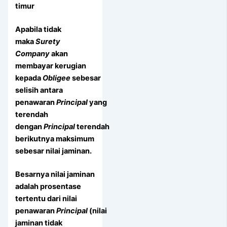
timur
Apabila tidak
maka
Surety
Company
akan
membayar kerugian
kepada
Obligee
sebesar
selisih antara
penawaran
Principal
yang
terendah
dengan
Principal
terendah
berikutnya maksimum
sebesar nilai jaminan.
Besarnya nilai jaminan
adalah prosentase
tertentu dari nilai
penawaran
Principal
(nilai
jaminan tidak