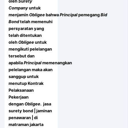
oleh
Surety
Company
untuk
menjamin
Obligee
bahwa
Principal
pemegang
Bid
Bond
telah memenuhi
persyaratan yang
telah ditentukan
oleh
Obligee
untuk
mengikuti pelelangan
tersebut dan
apabila
Principal
memenangkan
pelelangan maka akan
sanggup untuk
menutup Kontrak
Pelaksanaan
Pekerjaan
dengan
Obligee
. jasa
surety bond | jaminan
penawaran | di
matraman jakarta