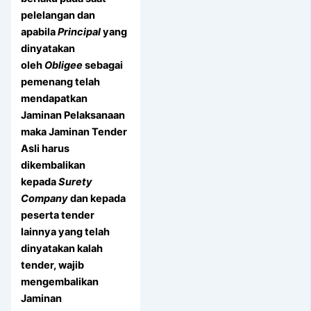
pelelangan dan
apabila
Principal
yang
dinyatakan
oleh
Obligee
sebagai
pemenang telah
mendapatkan
Jaminan Pelaksanaan
maka Jaminan Tender
Asli harus
dikembalikan
kepada
Surety
Company
dan kepada
peserta tender
lainnya yang telah
dinyatakan kalah
tender, wajib
mengembalikan
Jaminan