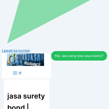
Lewati ke konten
Hai, apa yang bisa saya bantu?
jasa surety
bond |