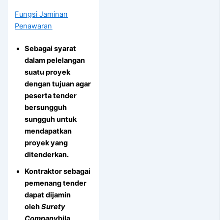
Fungsi Jaminan
Penawaran
Sebagai syarat
dalam pelelangan
suatu proyek
dengan tujuan agar
peserta tender
bersungguh
sungguh untuk
mendapatkan
proyek yang
ditenderkan.
Kontraktor sebagai
pemenang tender
dapat dijamin
oleh
Surety
Company
bila