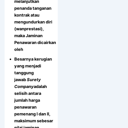
melanjutkan
penanda tanganan
kontrak atau
mengundurkan diri
(wanprestasi),
maka Jaminan
Penawaran dicairkan
oleh
Besarnya kerugian
yang menjadi
tanggung
jawab
Surety
Company
adalah
selisih antara
jumlah harga
penawaran
pemenang I dan II,
maksimum sebesar
nilai jaminan.