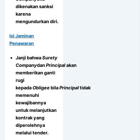
dikenakan sanksi
karena
mengundurkan diri.
Isi Jaminan
Penawaran
Janji bahwa
Surety
Company
dan
Principal
akan
memberikan ganti
rugi
kepada
Obligee
bila
Principal
tidak
memenuhi
kewajibannya
untuk melanjutkan
kontrak yang
diperolehnya
melalui tender.