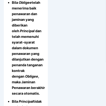
Bila
Obligee
telah
menerima baik
penawaran dan
jaminan yang
diberikan
oleh
Principal
dan
telah memenuhi
syarat-syarat
dalam dokumen
penawaran yang
dilanjutkan dengan
penanda tanganan
kontrak
dengan
Obligee
,
maka Jaminan
Penawaran berakhir
secara otomatis.
Bila
Principal
tidak