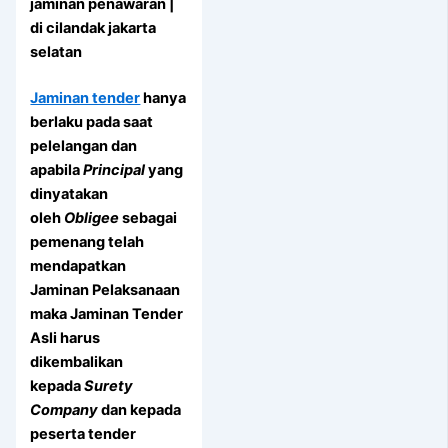
jaminan penawaran |
di cilandak jakarta
selatan
Jaminan tender
hanya
berlaku pada saat
pelelangan dan
apabila
Principal
yang
dinyatakan
oleh
Obligee
sebagai
pemenang telah
mendapatkan
Jaminan Pelaksanaan
maka Jaminan Tender
Asli harus
dikembalikan
kepada
Surety
Company
dan kepada
peserta tender