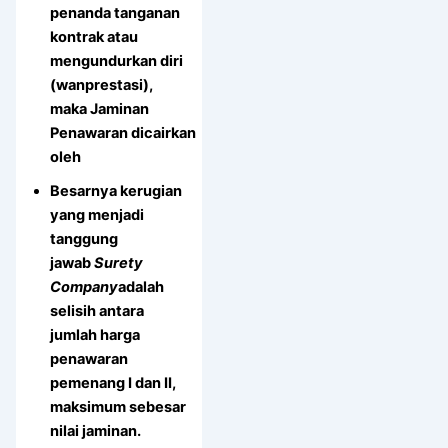
penanda tanganan
kontrak atau
mengundurkan diri
(wanprestasi),
maka Jaminan
Penawaran dicairkan
oleh
Besarnya kerugian
yang menjadi
tanggung
jawab
Surety
Company
adalah
selisih antara
jumlah harga
penawaran
pemenang I dan II,
maksimum sebesar
nilai jaminan.