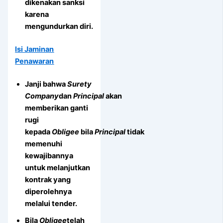
dikenakan sanksi
karena
mengundurkan diri.
Isi Jaminan
Penawaran
Janji bahwa
Surety
Company
dan
Principal
akan
memberikan ganti
rugi
kepada
Obligee
bila
Principal
tidak
memenuhi
kewajibannya
untuk melanjutkan
kontrak yang
diperolehnya
melalui tender.
Bila
Obligee
telah