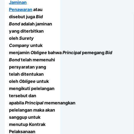
Jaminan
Penawaran
atau
disebut juga
Bid
Bond
adalah jaminan
yang diterbitkan
oleh
Surety
Company
untuk
menjamin
Obligee
bahwa
Principal
pemegang
Bid
Bond
telah memenuhi
persyaratan yang
telah ditentukan
oleh
Obligee
untuk
mengikuti pelelangan
tersebut dan
apabila
Principal
memenangkan
pelelangan maka akan
sanggup untuk
menutup Kontrak
Pelaksanaan