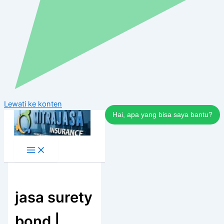
Lewati ke konten
Hai, apa yang bisa saya bantu?
jasa surety
bond |