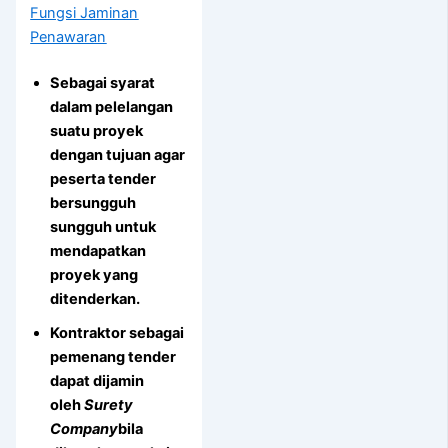
Fungsi Jaminan
Penawaran
Sebagai syarat
dalam pelelangan
suatu proyek
dengan tujuan agar
peserta tender
bersungguh
sungguh untuk
mendapatkan
proyek yang
ditenderkan.
Kontraktor sebagai
pemenang tender
dapat dijamin
oleh
Surety
Company
bila