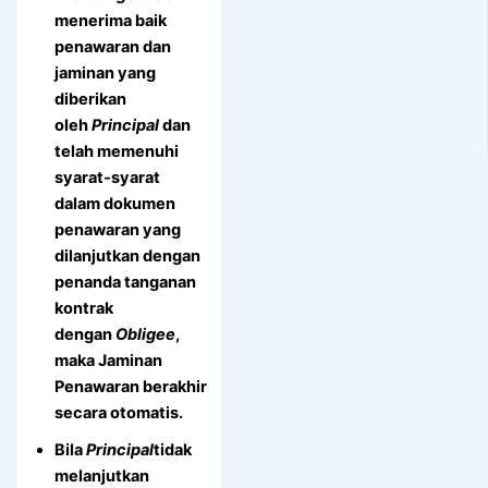
menerima baik
penawaran dan
jaminan yang
diberikan
oleh
Principal
dan
telah memenuhi
syarat-syarat
dalam dokumen
penawaran yang
dilanjutkan dengan
penanda tanganan
kontrak
dengan
Obligee
,
maka Jaminan
Penawaran berakhir
secara otomatis.
Bila
Principal
tidak
melanjutkan