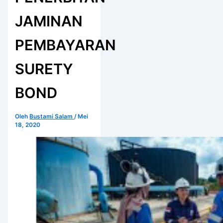
JAMINAN
PEMBAYARAN
SURETY
BOND
Oleh
Bustami Salam
/
Mei
18, 2020