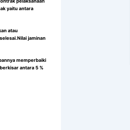
kontrak pelaksanaan
k yaitu antara
kan atau
lesai.Nilai jaminan
jibannya memperbaiki
berkisar antara 5 %