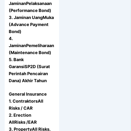
JaminanPelaksanaan
(Performance Bond)
3. Jaminan UangMuka
(Advance Payment
Bond)
4.
JaminanPemeliharaan
(Maintenance Bond)
5. Bank
GaransiSP2D (Surat
Perintah Pencairan
Dana) Akhir Tahun
General Insurance
1. ContraktorsAll
Risks / CAR
2. Erection
AllRisks /EAR
3. PropertyAll Risks,