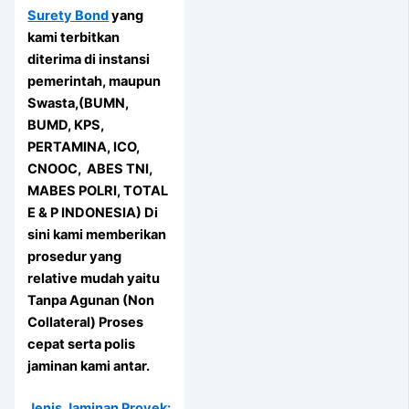
Surety Bond
yang
kami terbitkan
diterima di instansi
pemerintah, maupun
Swasta,(BUMN,
BUMD, KPS,
PERTAMINA, ICO,
CNOOC, ABES TNI,
MABES POLRI, TOTAL
E & P INDONESIA) Di
sini kami memberikan
prosedur yang
relative mudah yaitu
Tanpa Agunan (Non
Collateral) Proses
cepat serta polis
jaminan kami antar.
Jenis Jaminan Proyek: