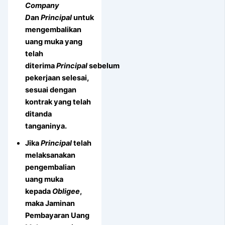
Company
D
an
Principal
untuk
mengembalikan
uang muka yang
telah
diterima
Principal
sebelum
pekerjaan selesai,
sesuai dengan
kontrak yang telah
ditanda
tanganinya.
Jika
Principal
telah
melaksanakan
pengembalian
uang muka
kepada
Obligee
,
maka Jaminan
Pembayaran Uang