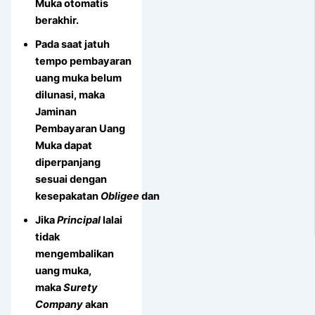
Muka otomatis
berakhir.
Pada saat jatuh
tempo pembayaran
uang muka belum
dilunasi, maka
Jaminan
Pembayaran Uang
Muka dapat
diperpanjang
sesuai dengan
kesepakatan
Obligee
dan
Jika
Principal
lalai
tidak
mengembalikan
uang muka,
maka
Surety
Company
akan