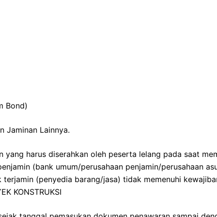
m Bond)
an Jaminan Lainnya.
n yang harus diserahkan oleh peserta lelang pada saat m
 penjamin (bank umum/perusahaan penjamin/perusahaan asu
terjamin (penyedia barang/jasa) tidak memenuhi kewajiba
YEK KONSTRUKSI
 sejak tanggal pemasukan dokumen penawaran sampai de