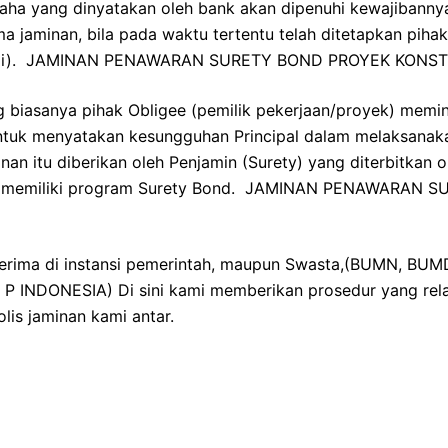
saha yang dinyatakan oleh bank akan dipenuhi kewajibanny
a jaminan, bila pada waktu tertentu telah ditetapkan pihak
janji). JAMINAN PENAWARAN SURETY BOND PROYEK KONS
iasanya pihak Obligee (pemilik pekerjaan/proyek) memin
ntuk menyatakan kesungguhan Principal dalam melaksanak
inan itu diberikan oleh Penjamin (Surety) yang diterbitkan
ang memiliki program Surety Bond. JAMINAN PENAWARAN
terima di instansi pemerintah, maupun Swasta,(BUMN, BU
 INDONESIA) Di sini kami memberikan prosedur yang rela
lis jaminan kami antar.