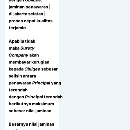
dengan
Obligee
.
jaminan penawaran |
di jakarta selatan |
proses cepat kualitas
terjamin
Apabila tidak
maka
Surety
Company
akan
membayar kerugian
kepada
Obligee
sebesar
selisih antara
penawaran
Principal
yang
terendah
dengan
Principal
terendah
berikutnya maksimum
sebesar nilai jaminan.
Besarnya nilai jaminan