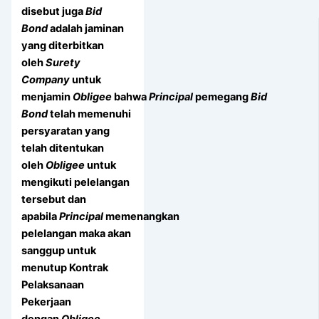
disebut juga
Bid
Bond
adalah jaminan
yang diterbitkan
oleh
Surety
Company
untuk
menjamin
Obligee
bahwa
Principal
pemegang
Bid
Bond
telah memenuhi
persyaratan yang
telah ditentukan
oleh
Obligee
untuk
mengikuti pelelangan
tersebut dan
apabila
Principal
memenangkan
pelelangan maka akan
sanggup untuk
menutup Kontrak
Pelaksanaan
Pekerjaan