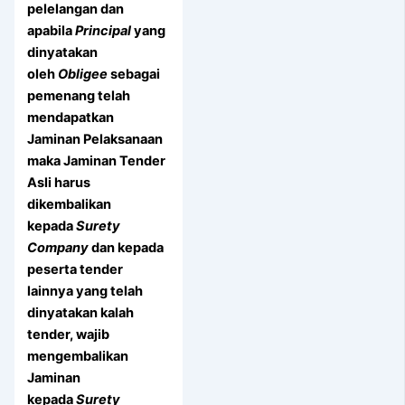
pelelangan dan
apabila
Principal
yang
dinyatakan
oleh
Obligee
sebagai
pemenang telah
mendapatkan
Jaminan Pelaksanaan
maka Jaminan Tender
Asli harus
dikembalikan
kepada
Surety
Company
dan kepada
peserta tender
lainnya yang telah
dinyatakan kalah
tender, wajib
mengembalikan
Jaminan
kepada
Surety