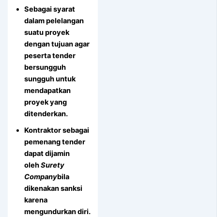
Sebagai syarat
dalam pelelangan
suatu proyek
dengan tujuan agar
peserta tender
bersungguh
sungguh untuk
mendapatkan
proyek yang
ditenderkan.
Kontraktor sebagai
pemenang tender
dapat dijamin
oleh
Surety
Company
bila
dikenakan sanksi
karena
mengundurkan diri.