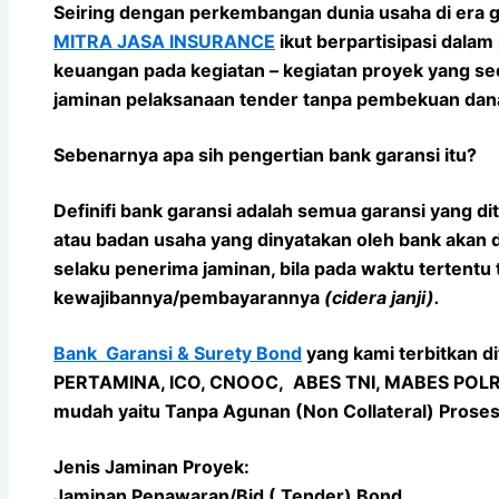
Seiring dengan perkembangan dunia usaha di era g
MITRA JASA INSURANCE
ikut berpartisipasi dal
keuangan pada kegiatan – kegiatan proyek yang sed
jaminan pelaksanaan tender tanpa pembekuan dan
Sebenarnya apa sih pengertian bank garansi itu?
Definifi bank garansi adalah
semua garansi yang dit
atau badan usaha yang dinyatakan oleh bank akan d
selaku penerima jaminan, bila pada waktu tertentu 
kewajibannya/pembayarannya
(cidera janji).
Bank Garansi & Surety Bond
yang kami terbitkan d
PERTAMINA, ICO, CNOOC, ABES TNI, MABES POLRI, 
mudah yaitu Tanpa Agunan (Non Collateral) Proses 
Jenis Jaminan Proyek:
Jaminan Penawaran/Bid ( Tender) Bond