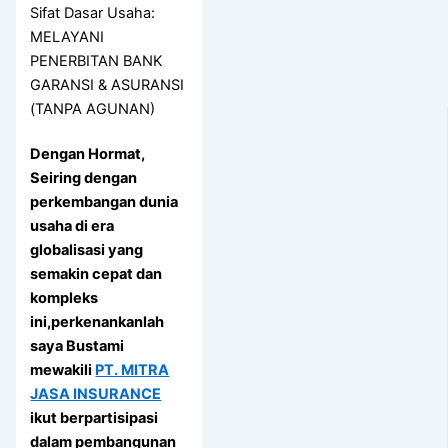
Sifat Dasar Usaha:
MELAYANI
PENERBITAN BANK
GARANSI & ASURANSI
(TANPA AGUNAN)
Dengan Hormat,
Seiring dengan
perkembangan dunia
usaha di era
globalisasi yang
semakin cepat dan
kompleks
ini,perkenankanlah
saya Bustami
mewakili
PT. MITRA
JASA INSURANCE
ikut berpartisipasi
dalam pembangunan