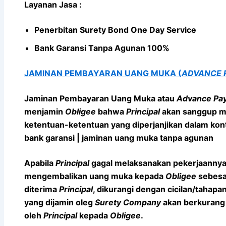
Layanan Jasa :
Penerbitan Surety Bond One Day Service
Bank Garansi Tanpa Agunan 100%
JAMINAN PEMBAYARAN UANG MUKA (
ADVANCE 
Jaminan Pembayaran Uang Muka
atau
Advance Pa
menjamin
Obligee
bahwa
Principal
akan sanggup me
ketentuan-ketentuan yang diperjanjikan dalam ko
bank garansi | jaminan uang muka tanpa agunan
Apabila
Principal
gagal melaksanakan pekerjaannya
mengembalikan uang muka kepada
Obligee
sebesa
diterima
Principal
, dikurangi dengan cicilan/tahap
yang dijamin oleg
Surety Company
akan berkurang 
oleh
Principal
kepada
Obligee
.