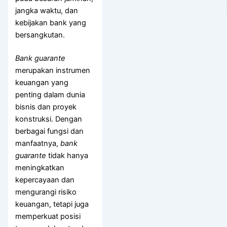
jangka waktu, dan
kebijakan bank yang
bersangkutan.
Bank guarante
merupakan instrumen
keuangan yang
penting dalam dunia
bisnis dan proyek
konstruksi. Dengan
berbagai fungsi dan
manfaatnya,
bank
guarante
tidak hanya
meningkatkan
kepercayaan dan
mengurangi risiko
keuangan, tetapi juga
memperkuat posisi