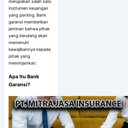
merupakan salah satu
instrumen keuangan
yang penting. Bank
garansi memberikan
jaminan bahwa pihak
yang berutang akan
memenuhi
kewajibannya kepada
pihak yang
meminjamkan.
Apa Itu Bank
Garansi?