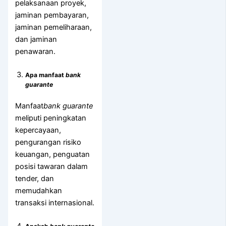
pelaksanaan proyek,
jaminan pembayaran,
jaminan pemeliharaan,
dan jaminan
penawaran.
Apa manfaat
bank
guarante
Manfaat
bank guarante
meliputi peningkatan
kepercayaan,
pengurangan risiko
keuangan, penguatan
posisi tawaran dalam
tender, dan
memudahkan
transaksi internasional.