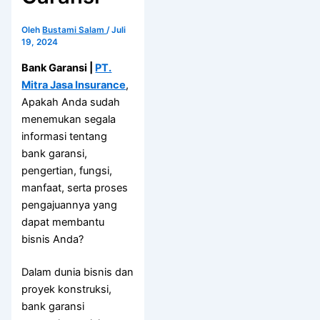
Oleh
Bustami Salam
/
Juli
19, 2024
Bank Garansi |
PT.
Mitra Jasa Insurance
,
Apakah Anda sudah
menemukan segala
informasi tentang
bank garansi,
pengertian, fungsi,
manfaat, serta proses
pengajuannya yang
dapat membantu
bisnis Anda?
Dalam dunia bisnis dan
proyek konstruksi,
bank garansi