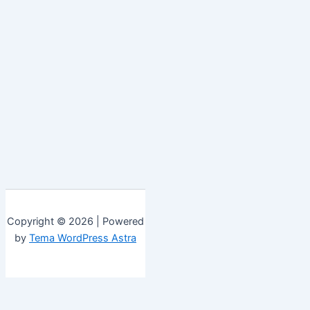
Copyright © 2026 | Powered
by
Tema WordPress Astra