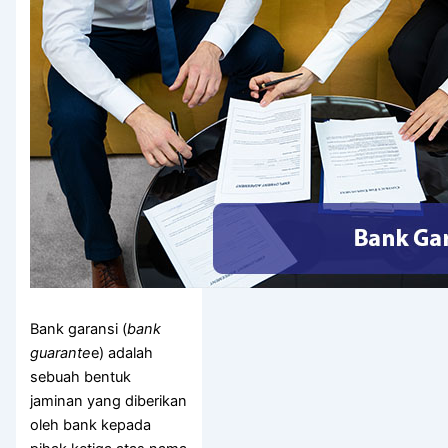
Bank garansi (
bank
guarante
e) adalah
sebuah bentuk
jaminan yang diberikan
oleh bank kepada