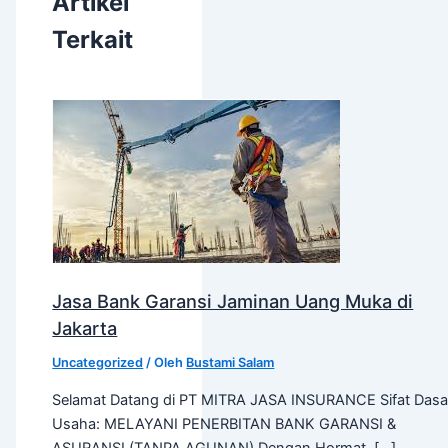
Artikel
Terkait
Jasa Bank Garansi Jaminan Uang Muka di
Jakarta
Uncategorized
/ Oleh
Bustami Salam
Selamat Datang di PT MITRA JASA INSURANCE Sifat Dasa
Usaha: MELAYANI PENERBITAN BANK GARANSI &
ASURANSI (TANPA AGUNAN) Dengan Hormat, […]