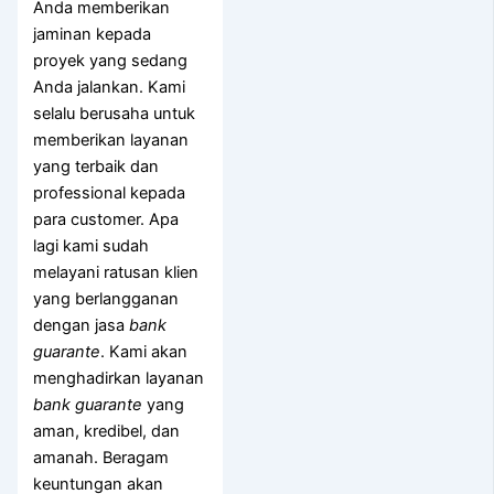
Anda memberikan
jaminan kepada
proyek yang sedang
Anda jalankan. Kami
selalu berusaha untuk
memberikan layanan
yang terbaik dan
professional kepada
para customer. Apa
lagi kami sudah
melayani ratusan klien
yang berlangganan
dengan jasa
bank
guarante
. Kami akan
menghadirkan layanan
bank guarante
yang
aman, kredibel, dan
amanah. Beragam
keuntungan akan