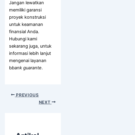
Jangan lewatkan
memiliki garansi
proyek konstruksi
untuk keamanan
finansial Anda.
Hubungi kami
sekarang juga, untuk
informasi lebih lanjut
mengenai layanan
b
bank guarante
.
PREVIOUS
NEXT