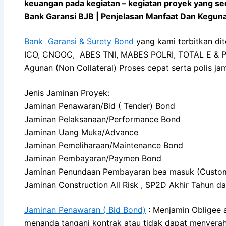
keuangan pada kegiatan – kegiatan proyek yang sed
Bank Garansi BJB | Penjelasan Manfaat Dan Kegun
Bank Garansi & Surety Bond
yang kami terbitkan di
ICO, CNOOC, ABES TNI, MABES POLRI, TOTAL E & P I
Agunan (Non Collateral) Proses cepat serta polis jam
Jenis Jaminan Proyek:
Jaminan Penawaran/Bid ( Tender) Bond
Jaminan Pelaksanaan/Performance Bond
Jaminan Uang Muka/Advance
Jaminan Pemeliharaan/Maintenance Bond
Jaminan Pembayaran/Paymen Bond
Jaminan Penundaan Pembayaran bea masuk (Custo
Jaminan Construction All Risk , SP2D Akhir Tahun d
Jaminan Penawaran ( Bid Bond)
: Menjamin Obligee a
menanda tangani kontrak atau tidak dapat menyerah