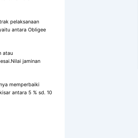
trak pelaksanaan
aitu antara Obligee
n atau
sai.Nilai jaminan
nnya memperbaiki
kisar antara 5 % sd. 10